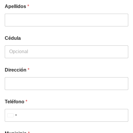
Apellidos
*
Cédula
Dirección
*
Teléfono
*
U
n
i