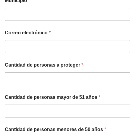
Municipio
*
t
e
d
S
Correo electrónico
*
t
a
t
e
Cantidad de personas a proteger
*
s
+
1
Cantidad de personas mayor de 51 años
*
Cantidad de personas menores de 50 años
*